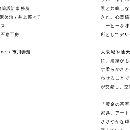
啓治建築設計事務所
景と共鳴しな
t: 芦沢啓治 / 井上菜々子
きた。心斎橋
ース
コーヒーを味
/ 石巻工房
所としてデザ
nc. / 市川善幾
大阪城や通
に、建築がも
す柔らかさと
わせることで
が交錯し、空
「黄金の茶室
家具、アート
ささやかな輝