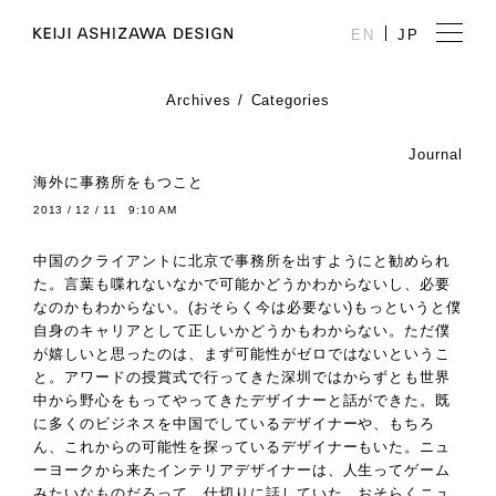
EN
JP
Archives
Categories
Journal
海外に事務所をもつこと
2013 / 12 / 11 9:10 AM
中国のクライアントに北京で事務所を出すようにと勧められ
た。言葉も喋れないなかで可能かどうかわからないし、必要
なのかもわからない。(おそらく今は必要ない)もっというと僕
自身のキャリアとして正しいかどうかもわからない。ただ僕
が嬉しいと思ったのは、まず可能性がゼロではないというこ
と。アワードの授賞式で行ってきた深圳ではからずとも世界
中から野心をもってやってきたデザイナーと話ができた。既
に多くのビジネスを中国でしているデザイナーや、もちろ
ん、これからの可能性を探っているデザイナーもいた。ニュ
ーヨークから来たインテリアデザイナーは、人生ってゲーム
みたいなものだろって、仕切りに話していた。おそらくニュ